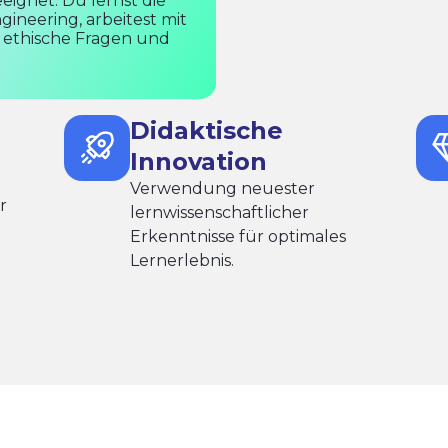
eignet. Du lernst die
ineering, arbeitest mit
t ethische Fragen und
Didaktische
Innovation
Verwendung neuester
r
lernwissenschaftlicher
Erkenntnisse für optimales
Lernerlebnis.