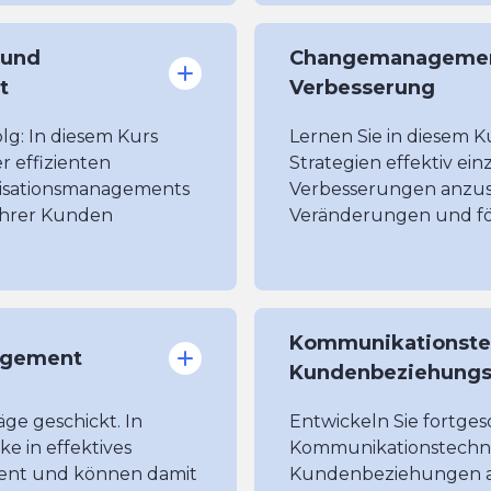
 und
Changemanagement
t
Verbesserung
g: In diesem Kurs
Lernen Sie in diesem
r effizienten
Strategien effektiv ei
isationsmanagements
Verbesserungen anzus
Ihrer Kunden
Veränderungen und för
Kommunikationste
agement
Kundenbeziehung
ge geschickt. In
Entwickeln Sie fortges
ke in effektives
Kommunikationstechnik
ent und können damit
Kundenbeziehungen auf