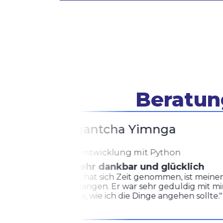
Beratung
Ngantcha Yimnga
NY
Softwareentwicklung mit Python
Ich bin sehr dankbar und glücklich
"Herr Volk hat sich Zeit genommen, ist meinen L
durchgegangen. Er war sehr geduldig mit mir u
Ratschläge, wie ich die Dinge angehen sollte."