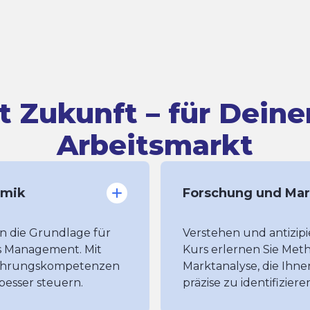
it Zukunft
– für Dein
Arbeitsmarkt
amik
Forschung und Mar
n die Grundlage für
Verstehen und antizipi
s Management. Mit
Kurs erlernen Sie Me
Führungskompetenzen
Marktanalyse, die Ihn
besser steuern.
präzise zu identifizier