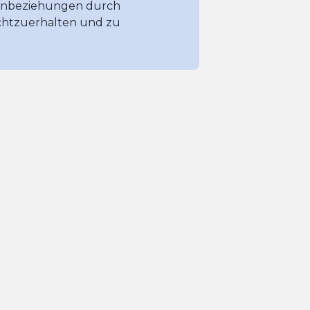
denbeziehungen durch
htzuerhalten und zu