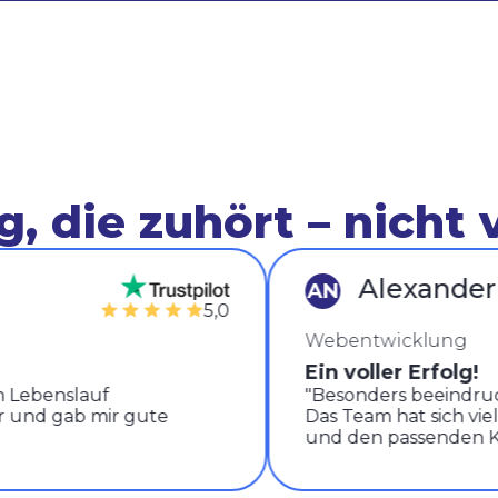
, die zuhört – nicht 
Alexander
AN
5,0
Webentwicklung
Ein voller Erfolg!
ebenslauf
"Besonders beeindruckt h
nd gab mir gute
Das Team hat sich viel 
und den passenden Kurs