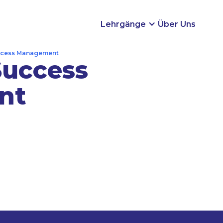
Lehrgänge
Über Uns
ccess Management
Success
R
TO
nt
ckler­/-in (m/w/d)
Of
m/w/d)
We
lung
KI 
 für Projekte
IT 
Teilnehmerplätze belegt – wir empfehlen unseren Part