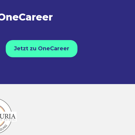
 OneCareer
Jetzt zu OneCareer