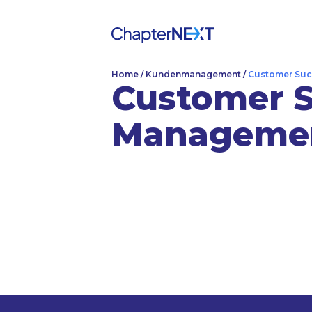
Home
/
Kundenmanagement
/
Customer Su
Customer 
KARRIEREBOOSTE
Manageme
Anwend­ungs­­entwi
Office Manager (
Softwareentwick
Time-Management
Aktuell alle 
Dauer:
6
Wochen
Vollzeit (Teilzeit mögl.)