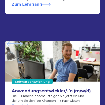
Zum Lehrgang
Softwareentwicklung
Anwend­ungs­­entwickler­/-in (m/w/d)
Die IT-Branche boomt – steigen Sie jetzt ein und
sichern Sie sich Top-Chancen mit Fachwissen!