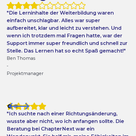
"Die Lerninhalte der Weiterbildung waren
"D
einfach unschlagbar. Alles war super
ei
aufbereitet, klar und leicht zu verstehen. Und
au
wenn ich trotzdem mal Fragen hatte, war der
we
Support immer super freundlich und schnell zur
Su
Stelle. Das Lernen hat so echt Spaß gemacht!"
St
Ben Thomas
Ma
-
-
Projektmanager
Pr
Ku
"Ich suchte nach einer Richtungsänderung,
wusste aber nicht, wo ich anfangen sollte. Die
Beratung bei ChapterNext war ein