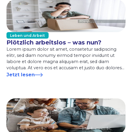
Leben und Arbeit
Plötzlich arbeitslos – was nun?
Lorem ipsum dolor sit amet, consetetur sadipscing
elitr, sed diam nonumy eirmod tempor invidunt ut
labore et dolore magna aliquyam erat, sed diam
voluptua. At vero eos et accusam et justo duo dolores
et ea rebum. Stet clita kasd gubergren, no sea
Jetzt lesen
takimata sanctus es.t Lorem ipsum dolor sit amet,
consetetur sadipscing elitr, sed diam nonumy.