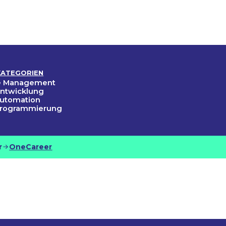
KATEGORIEN
ce Management
ntwicklung
Automation
Programmierung
r
OneCareer