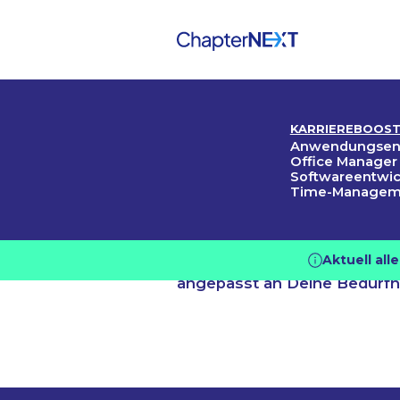
Home
/
Lehrgangsübersicht
KARRIEREBOOS
Lehrga
Anwend­ungs­­ent
Office Manager
Softwareentwi
Time-Manageme
übersic
Aktuell al
Entdecke unsere vielfältige
angepasst an Deine Bedürfn