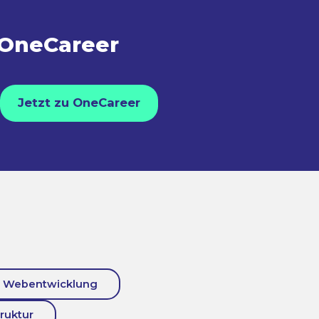
 OneCareer
Jetzt zu OneCareer
Webentwicklung
truktur