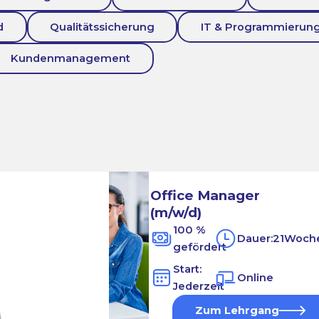
d
Qualitätssicherung
IT & Programmierun
Kundenmanagement
Office Manager
(m/w/d)
100 %
Dauer:
21
Woch
gefördert
Start:
Online
Jederzeit
Zum Lehrgang