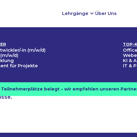
Lehrgänge
Über Uns
TER
TOP-
ngs­
wickler­/-in (m/w/d)
Offi
 (m/w/d)
Webe
cklung
KI & 
nt für Projekte
IT & 
ht
le Teilnehmerplätze belegt – wir empfehlen unseren Partne
n Weiterbildungsangebote,
isse.