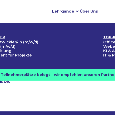
Lehrgänge
Über Uns
TER
TOP-
ngs­
wickler­/-in (m/w/d)
Offi
 (m/w/d)
Webe
cklung
KI & 
nt für Projekte
IT & 
ht
le Teilnehmerplätze belegt – wir empfehlen unseren Partne
n Weiterbildungsangebote,
isse.