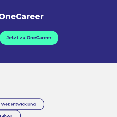
 OneCareer
Jetzt zu OneCareer
Webentwicklung
truktur