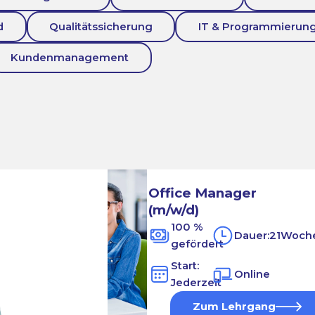
d
Qualitätssicherung
IT & Programmierun
Kundenmanagement
Office Manager
(m/w/d)
100 %
Dauer:
21
Woch
gefördert
Start:
Online
Jederzeit
Zum Lehrgang