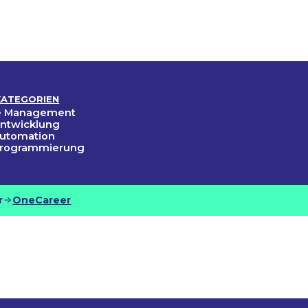
KATEGORIEN
ce Management
ntwicklung
Automation
Programmierung
r
OneCareer