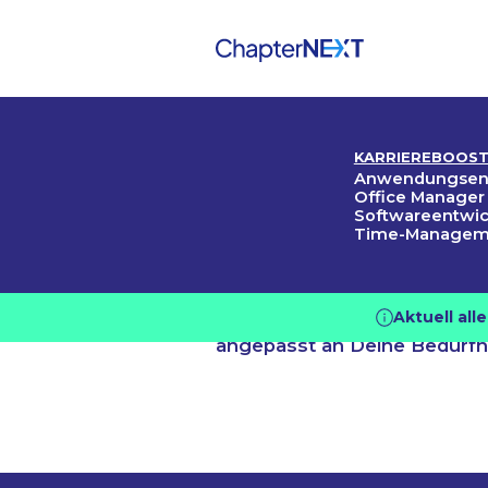
Home
/
Lehrgangsübersicht
KARRIEREBOOS
Lehrga
Anwend­ungs­­ent
Office Manager
Softwareentwi
Time-Manageme
übersic
Aktuell al
Entdecke unsere vielfältige
angepasst an Deine Bedürfn